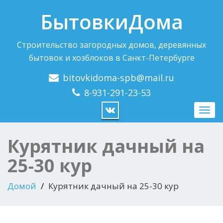
БытовкиДома
Строительство загородных домов, деревянных
бытовок и хозблоков в Санкт-Петербурге
bitovkidoma-spb@mail.ru
8-931-291-23-53
Пере
нави
Курятник дачный на
25-30 кур
Домой
Курятник дачный на 25-30 кур