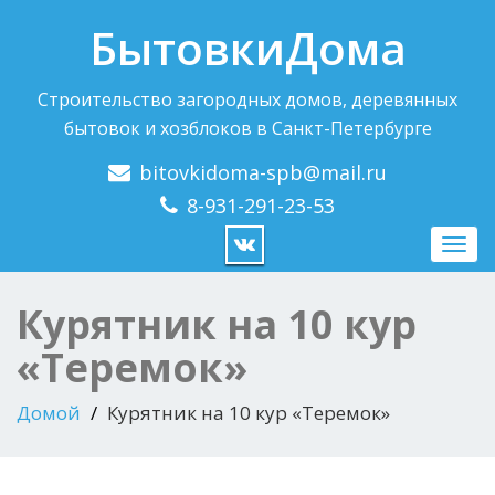
БытовкиДома
Строительство загородных домов, деревянных
бытовок и хозблоков в Санкт-Петербурге
bitovkidoma-spb@mail.ru
8-931-291-23-53
Пере
нави
Курятник на 10 кур
«Теремок»
Домой
Курятник на 10 кур «Теремок»